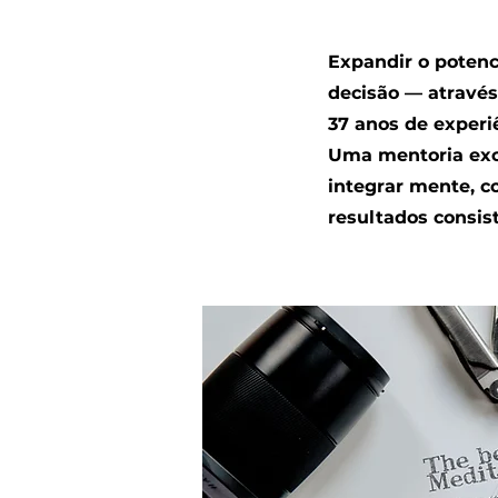
Expandir o potenci
decisão — atravé
37 anos de experi
Uma mentoria exc
integrar mente, c
resultados consis